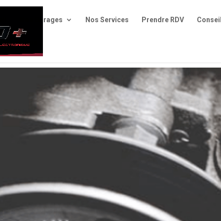
eil
Nos Garages
Nos Services
Prendre RDV
Consei
actez-Nous